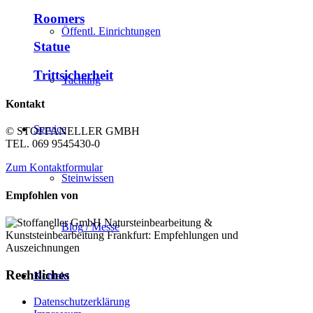
Roomers
Öffentl. Einrichtungen
Statue
Trittsicherheit
Yachting
Kontakt
Service
© STOFFANELLER GMBH
TEL. 069 9545430-0
Zum Kontaktformular
Steinwissen
Empfohlen von
Blog / Messe
Rechtliches
Kontakt
Datenschutzerklärung