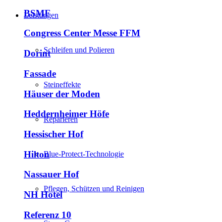
BSMF
Leistungen
Congress Center Messe FFM
Schleifen und Polieren
Dorint
Fassade
Steineffekte
Häuser der Moden
Heddernheimer Höfe
Reparieren
Hessischer Hof
Hilton
Blue-Protect-Technologie
Nassauer Hof
Pflegen, Schützen und Reinigen
NH Hotel
Referenz 10