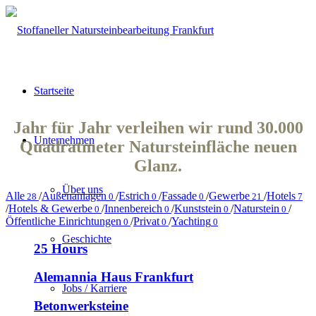
Startseite
Jahr für Jahr verleihen wir rund 30.000
Unternehmen
Quadratmeter Natursteinfläche neuen
Glanz.
Über uns
Alle
/
Außenanlagen
/
Estrich
/
Fassade
/
Gewerbe
/
Hotels
28
0
0
0
21
7
/
Hotels & Gewerbe
/
Innenbereich
/
Kunststein
/
Naturstein
/
0
0
0
0
Öffentliche Einrichtungen
/
Privat
/
Yachting
0
0
0
Geschichte
25 Hours
Alemannia Haus Frankfurt
Jobs / Karriere
Betonwerksteine