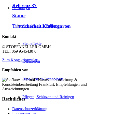
Referenz 37
Leistungen
Statue
Schleifen und Polieren
Trittsicherheit Kindergarten
Kontakt
Steineffekte
© STOFFANELLER GMBH
TEL. 069 9545430-0
Zum Kontaktformular
Reparieren
Empfohlen von
Blue-Protect-Technologie
Pflegen, Schützen und Reinigen
Rechtliches
Datenschutzerklärung
Impressum