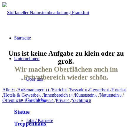
Startseite
Uns ist keine Aufgabe zu klein oder zu
Unternehmen
groß.
Wir machen Oberflächen auch im
Privatbereich wieder schön.
Über uns
Alle
/
Außenanlagen
/
Estrich
/
Fassade
/
Gewerbe
/
Hotels
25
11
0
0
0
0
/
Hotels & Gewerbe
/
Innenbereich
/
Kunststein
/
Naturstein
/
0
14
0
0
Geschichte
Öffentliche Einrichtungen
/
Privat
/
Yachting
0
0
0
Statue
Jobs / Karriere
Treppenhaus