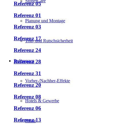
Stone•Care
Referenz 05
Referenz 01
Planung und Montage
Referenz 03
Referenz 17
Tritt- und Rutschsicherheit
Referenz 24
Referenzen
Referenz 28
Referenz 31
Vorher-/Nachher-Effekte
Referenz 20
Referenz 08
Hotels & Gewerbe
Referenz 06
Referenz 13
Privat